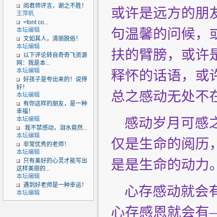
阅君师评言，谢之不胜！
或许是远方的朋
王萍帆
<font co...
句温馨的问候，
本坛编辑
文如其人，清丽脱俗！
本坛编辑
扶的臂膀，或许
以下评论转自奇奇飞资源
网：我是本...
本坛编辑
释怀的话语，或许
好孩子是夸出来的！说得
好！
总之感动无处不
本坛编辑
有你这样的朋友，是一种
幸福！
感动岁月可感之
本坛编辑
我不禁感动，泪水竟然...
本坛编辑
仅是生命的阅历
非常优秀的老师！
本坛编辑
是是生命的动
只有美好的心灵才能写出
这样美丽的...
本坛编辑
遇到好老师是一种幸运！
心存感动就会有
本坛编辑
心存感恩就会有