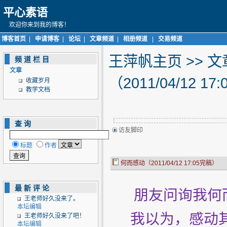
平心素语
欢迎你来到我的博客！
博客首页
|
申请博客
|
论坛
|
文章频道
|
相册频道
|
交易频道
王萍帆主页
>>
文
频道栏目
文章
（2011/04/12 1
收藏岁月
教学文档
查询
访友脚印
标题
作者
何而感动（2011/04/12 17:05完稿）
最新评论
朋友问询我何
王老师好久没来了。
本坛编辑
我以为，感动其
王老师好久没来了吧！
本坛编辑