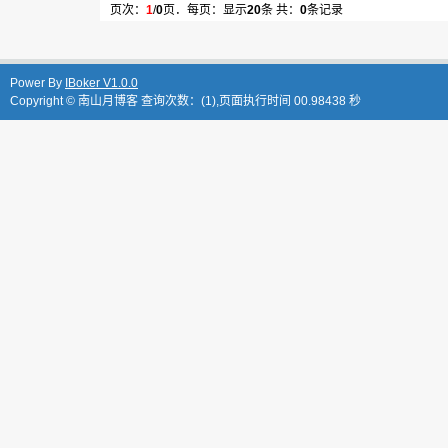
页次：
1
/
0
页．每页：显示
20
条 共：
0
条记录
Power By
IBoker V1.0.0
Copyright ©
南山月博客
查询次数：(1),页面执行时间 00.98438 秒