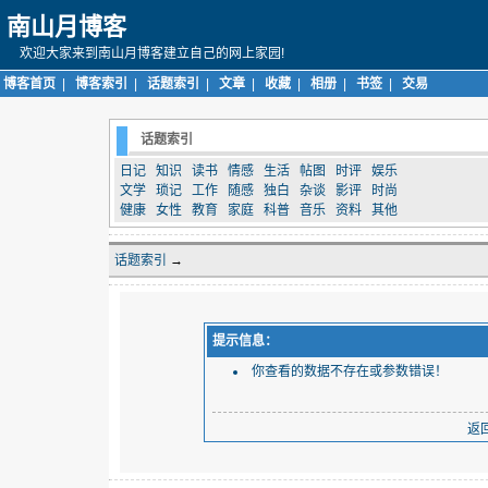
南山月博客
欢迎大家来到南山月博客建立自己的网上家园!
博客首页
|
博客索引
|
话题索引
|
文章
|
收藏
|
相册
|
书签
|
交易
话题索引
日记
知识
读书
情感
生活
帖图
时评
娱乐
文学
琐记
工作
随感
独白
杂谈
影评
时尚
健康
女性
教育
家庭
科普
音乐
资料
其他
话题索引
→
提示信息：
你查看的数据不存在或参数错误！
返