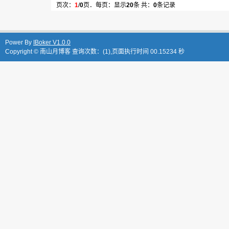
页次：
1
/
0
页．每页：显示
20
条 共：
0
条记录
Power By
IBoker V1.0.0
Copyright ©
南山月博客
查询次数：(1),页面执行时间 00.15234 秒