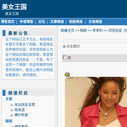
美女王国
美女王国
博客首页
|
申请博客
|
论坛
|
文章频道
|
相册频道
|
交易频道
美编主页
>>
相册
>>
李孝利
>> 浏览信息《
最新公告
这个网站以文字为主，有些网友
反映文字看多了损眼，希望增加
访友脚印
些养眼的内容；也有些网友认为
这个网站风格比较阳刚，希望增
扭
加些阴柔的色彩……于是，有了
这样一个博客！欢迎你推荐你所
喜欢的相片，能加上图片说明或
标题更好。请勿侵权。
频道栏目
文章
本坛网友玉照
结束语
偶尔附录
链接