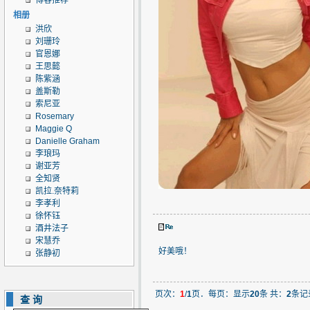
博客推荐
相册
洪欣
刘珊玲
官恩娜
王思懿
陈紫涵
盖斯勒
索尼亚
Rosemary
Maggie Q
Danielle Graham
李琅玛
谢亚芳
全知贤
凯拉.奈特莉
李孝利
徐怀钰
酒井法子
宋慧乔
好美哦！
张静初
页次：
1
/
1
页．每页：显示
20
条 共：
2
条记
查询