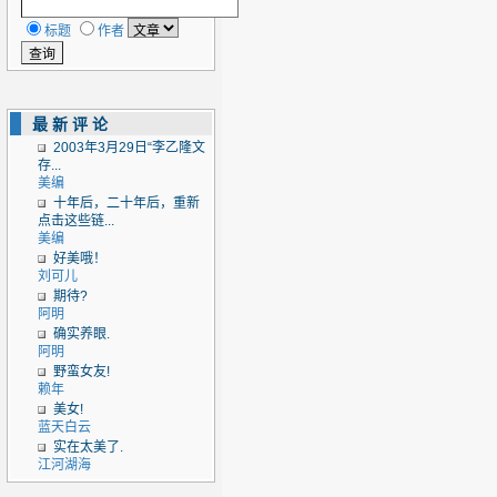
标题
作者
最新评论
2003年3月29日“李乙隆文
存...
美编
十年后，二十年后，重新
点击这些链...
美编
好美哦！
刘可儿
期待?
阿明
确实养眼.
阿明
野蛮女友!
赖年
美女!
蓝天白云
实在太美了.
江河湖海