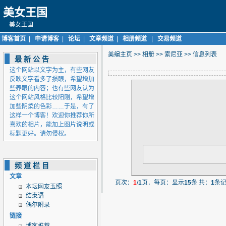
美女王国
美女王国
博客首页
|
申请博客
|
论坛
|
文章频道
|
相册频道
|
交易频道
美编主页
>>
相册
>>
索尼亚
>> 信息列表
最新公告
这个网站以文字为主，有些网友
反映文字看多了损眼，希望增加
些养眼的内容；也有些网友认为
这个网站风格比较阳刚，希望增
加些阴柔的色彩……于是，有了
这样一个博客！欢迎你推荐你所
喜欢的相片，能加上图片说明或
标题更好。请勿侵权。
频道栏目
文章
页次：
1
/
1
页．每页：显示
15
条 共：
1
条
本坛网友玉照
结束语
偶尔附录
链接