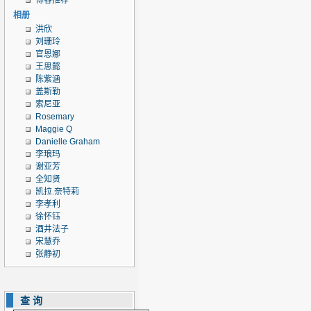
博客推荐
相册
洪欣
刘珊玲
官恩娜
王思懿
陈紫涵
盖斯勒
索尼亚
Rosemary
Maggie Q
Danielle Graham
李琅玛
谢亚芳
全知贤
凯拉.奈特莉
李孝利
徐怀钰
酒井法子
宋慧乔
张静初
查询