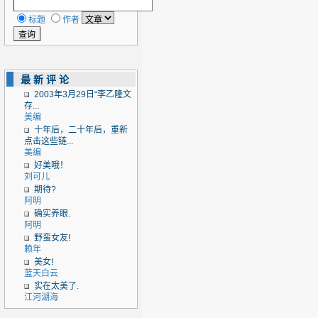
标题
作者
最新评论
2003年3月29日“李乙隆文
存...
美编
十年后，二十年后，重新
点击这些链...
美编
好美哦！
刘可儿
期待?
阿明
确实养眼.
阿明
野蛮女友!
赖年
美女!
蓝天白云
实在太美了.
江河湖海