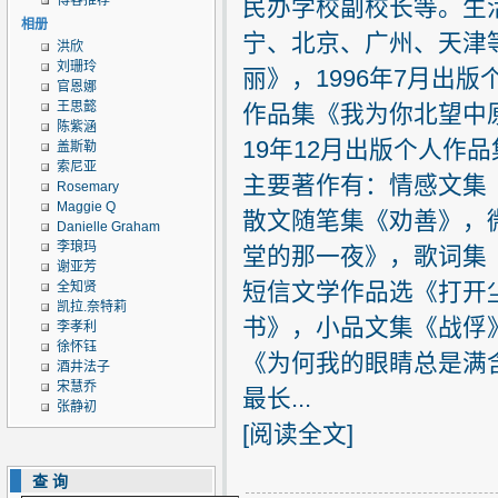
博客推荐
民办学校副校长等。生
相册
宁、北京、广州、天津等
洪欣
刘珊玲
丽》，1996年7月出
官恩娜
王思懿
作品集《我为你北望中原
陈紫涵
19年12月出版个人作
盖斯勒
索尼亚
主要著作有：情感文集
Rosemary
Maggie Q
散文随笔集《劝善》，
Danielle Graham
李琅玛
堂的那一夜》，歌词集
谢亚芳
短信文学作品选《打开
全知贤
凯拉.奈特莉
书》，小品文集《战俘
李孝利
徐怀钰
《为何我的眼睛总是满
酒井法子
宋慧乔
最长...
张静初
[
阅读全文
]
查询