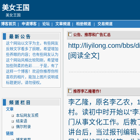
美女王国
美女王国
博客首页
|
申请博客
|
论坛
|
文章频道
|
相册频道
|
交易频道
公告、推荐和广告汇总
最新公告
这个网站以文字为主，有些网友
http://liyilong.com/bb
反映文字看多了损眼，希望增加
[
阅读全文
]
些养眼的内容；也有些网友认为
这个网站风格比较阳刚，希望增
加些阴柔的色彩……于是，有了
这样一个博客！欢迎你推荐你所
喜欢的相片，能加上图片说明或
标题更好。请勿侵权。
推荐李乙隆著作！
李乙隆，原名李乙农，1
频道栏目
文章
村。读初中时开始以“
本坛网友玉照
门从事文化工作。后教
结束语
偶尔附录
讲台后，当过报刊编辑
链接