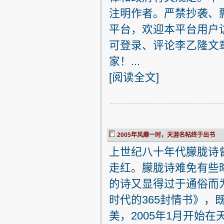
注明作者。严禁抄袭、
平台，欢迎本平台用户
可登录、评论李乙隆文
家！...
[
阅读全文
]
2005年风靡一时，天涯名帖终于出书
上世纪八十年代朦胧诗
走红。朦胧诗难免有些
的诗又显得过于通俗而
时代的365封情书》
美，2005年1月开始