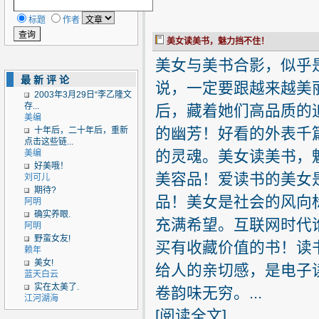
标题
作者
美女读美书，魅力挡不住！
美女与美书合影，似乎
最新评论
说，一定要跟越来越美
2003年3月29日“李乙隆文
存...
后，藏着她们高品质的
美编
的幽芳！好看的外表千
十年后，二十年后，重新
点击这些链...
的灵魂。美女读美书，
美编
好美哦！
美容品！爱读书的美女
刘可儿
期待?
品！美女是社会的风向
阿明
确实养眼.
充满希望。互联网时代
阿明
野蛮女友!
买有收藏价值的书！读
赖年
美女!
给人的亲切感，是电子
蓝天白云
实在太美了.
卷韵味无穷。...
江河湖海
[
阅读全文
]