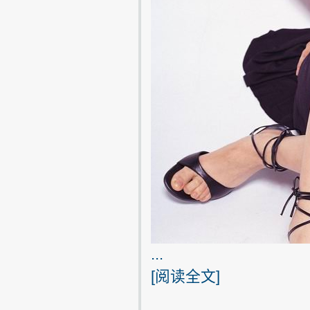
...
[
阅读全文
]