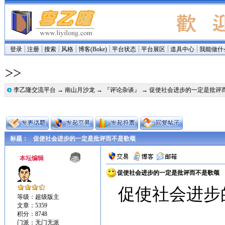
登录
注册
搜索
风格
博客(Boke)
平台状态
平台展区
道具中心
我能做什
>>
李乙隆交流平台
→
南山月沙龙
→
『评论杂谈』
→ 促使社会进步的一定是批评
标题：
促使社会进步的一定是批评而不是歌颂
本坛编辑
促使社会进步的一定是批评而不是歌颂
促使社会进步
等级：超级版主
文章：5359
积分：8748
门派：无门无派