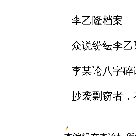
李乙隆档案
众说纷纭李乙隆
李某论八字碎
抄袭剽窃者，