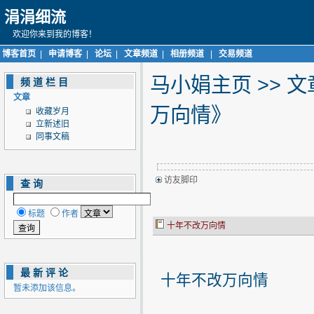
涓涓细流
欢迎你来到我的博客！
博客首页
|
申请博客
|
论坛
|
文章频道
|
相册频道
|
交易频道
马小娟主页
>>
文
频道栏目
文章
万向情》
收藏岁月
立新述旧
同事文稿
访友脚印
查询
标题
作者
十年不改万向情
最新评论
十年不改万向情
暂未添加该信息。