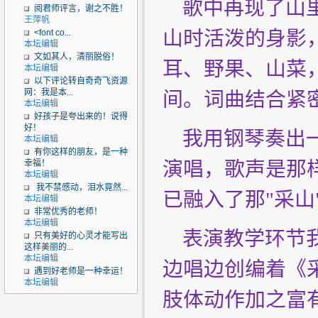
歌中再现了山里
阅君师评言，谢之不胜！
王萍帆
山时活泼的身影
<font co...
本坛编辑
文如其人，清丽脱俗！
耳、野果、山菜
本坛编辑
以下评论转自奇奇飞资源
网：我是本...
间。词曲结合紧
本坛编辑
好孩子是夸出来的！说得
好！
我用钢琴奏出一
本坛编辑
有你这样的朋友，是一种
演唱，歌声是那
幸福！
本坛编辑
我不禁感动，泪水竟然...
已融入了那"采山
本坛编辑
非常优秀的老师！
本坛编辑
表演教学环节我
只有美好的心灵才能写出
这样美丽的...
本坛编辑
边唱边创编着《
遇到好老师是一种幸运！
本坛编辑
肢体动作加之富