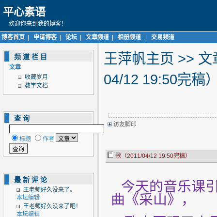
平心素语
欢迎你来到我的博客！
博客首页
|
申请博客
|
论坛
|
文章频道
|
相册频道
|
交易频道
王萍帆主页
>>
文
频道栏目
文章
04/12 19:50完稿
收藏岁月
教学文档
查询
访友脚印
标题
作者
歌（2011/04/12 19:50完稿）
最新评论
今天的音乐课引
王老师好久没来了。
曲《采山》，
本坛编辑
王老师好久没来了吧！
本坛编辑