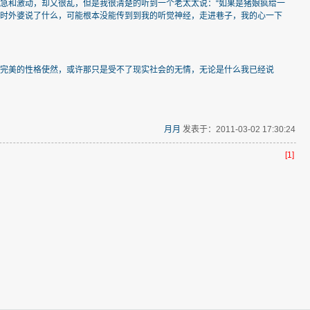
急和激动，却又很乱，但是我很清楚的听到一个老太太说：“如果是猪娘疯给一
当时外婆说了什么，可能根本没能传到到我的听觉神经，走进巷子，我的心一下
求完美的性格使然，或许那只是受不了现实社会的无情，无论是什么我已经说
月月
发表于：2011-03-02 17:30:24
[1]