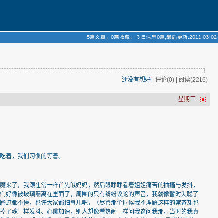
5篇文章，0篇收藏，今日信息0篇,最后更新:2011-03-02
还没有想好
| 评论(0) | 阅读(2216)
星期三
的吃着，我们习惯的等着。
病魔来了，我跟往常一样首先喊妈妈，然后眼睁睁看着姐姐痛苦的抽搐与发抖，
我们好像被玻璃隔离在里面了，周围的只有纷纷议论的声音，我就像暂时失聪了
，路过都不停，也许大家都怕事儿吧，（尽管那个时候我不理解这样的常态却也
像掉了魂一样发抖、心跳加速，别人却像看热闹一样问我这问我那，当时的我真