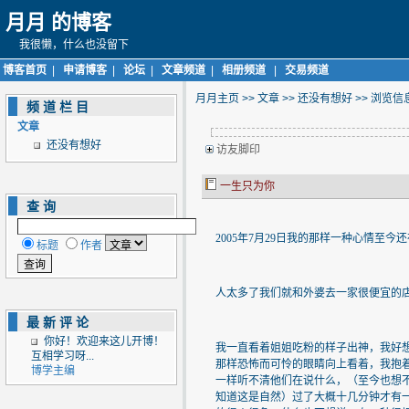
月月 的博客
我很懒，什么也没留下
博客首页
|
申请博客
|
论坛
|
文章频道
|
相册频道
|
交易频道
月月主页
>>
文章
>>
还没有想好
>> 浏览
频道栏目
文章
还没有想好
访友脚印
一生只为你
查询
2005
年
7
月
29
日
我的那样一种心情至今还
标题
作者
人太多了我们就和外婆去一家很便宜的
最新评论
你好！欢迎来这儿开博！
我一直看着姐姐吃粉的样子出神，我好
互相学习呀...
那样恐怖而可怜的眼睛向上看着，我抱
博学主编
一样听不清他们在说什么，（至今也想
知道这是自然）过了大概十几分钟才有