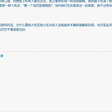
恨得心理，仿佛街上所有人都在议论，我又像快失明一样视线模糊，我的脑子充满了焦
后面那一群人吼去：“哪一个说的是猪娘疯？”当时她们在后面很远一段距离，我不记得
说那样的话，为什么要极力否定极力反对别人说姐姐有羊癫疯猪癫疯的病，也许是追
凶巴巴不懂道理也好。
记录