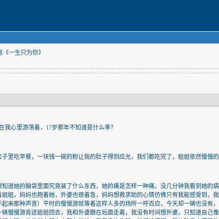
信息《一生只为你》
在我心里游荡着，
17
岁那年不知道是什么季？
店子里吃早餐，一块钱一碗的粉让我的肚子得到应允，我们都吃完了，姐姐依然慢慢
想知道她的脑袋里面究竟装了什么东西，她的痛是怎样一种痛，没几分钟我看到她的
着姐姐，妈妈也抱着她，外婆也很着急，妈妈想救求助的心情仿佛只有我能感受到，
不起来那种声音）平时的慢慢游就等着这样人多的场所一呼百应，今天却一辆也没有
一辆慢慢游肯送姐姐回去，我和外婆跟在后面走着，我没有时间想外婆，只知道自己