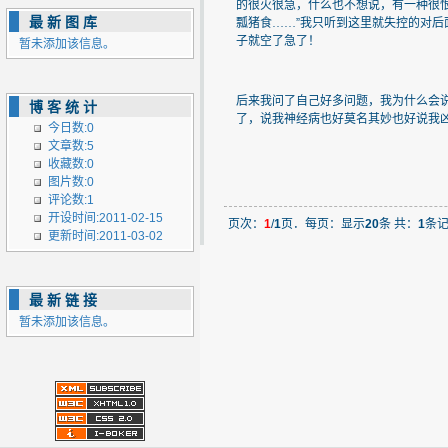
的很火很急，什么也不想说，有一种很
最新图库
瓢猪食
……
”我只听到这里就失控的对
子就空了急了！
暂未添加该信息。
后来我问了自己好多问题，我为什么会
博客统计
了，说我神经病也好莫名其妙也好说我
今日数:0
文章数:5
收藏数:0
图片数:0
评论数:1
开设时间:2011-02-15
页次：
1
/
1
页．每页：显示
20
条 共：
1
条
更新时间:2011-03-02
最新链接
暂未添加该信息。