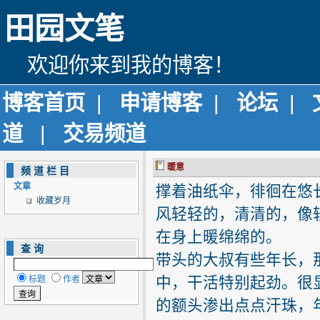
田园文笔
欢迎你来到我的博客！
博客首页
|
申请博客
|
论坛
|
道
|
交易频道
暖意
频道栏目
文章
撑着油纸伞，徘徊在悠
收藏岁月
风轻轻的，清清的，像
在身上暖绵绵的。
查询
带头的大叔有些年长，
中，干活特别起劲。很
标题
作者
的额头渗出点点汗珠，