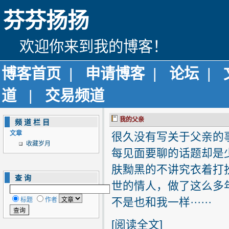
芬芬扬扬
欢迎你来到我的博客！
博客首页
|
申请博客
|
论坛
|
道
|
交易频道
我的父亲
频道栏目
文章
很久没有写关于父亲的
收藏岁月
每见面要聊的话题却是
肤黝黑的不讲究衣着打
查询
世的情人，做了这么多
不是也和我一样······
标题
作者
[
阅读全文
]