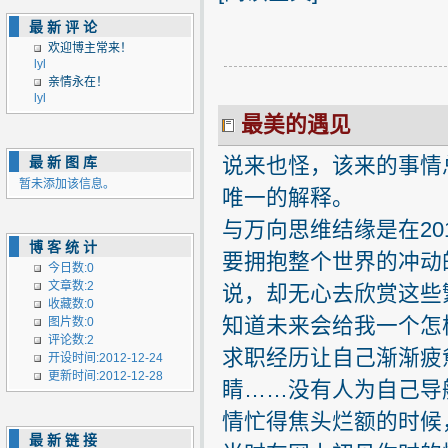
最新评论
欢迎博主常来！
lyl
亲情永在！
lyl
最美的遇见
说来也怪，该来的事情
最新图库
暂未添加该信息。
唯一的解释。
与万向思维结缘是在20
博客统计
要拥抱整个世界的冲动
今日数:0
文章数:2
说，却无心去欣赏这些
收藏数:0
知道未来会给我一个怎
图片数:0
评论数:2
求职经历让自己渐渐疲
开设时间:2012-12-24
更新时间:2012-12-28
睛……没有人为自己导
情忙得焦头烂额的时候
最新链接